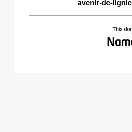
avenir-de-ligni
This do